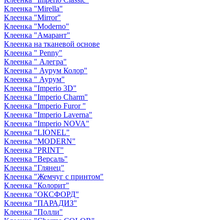
Клеенка "Mirella"
Клеенка "Mirror"
Клеенка "Moderno"
Клеенка "Амарант"
Клеенка на тканевой основе
Клеенка " Penny"
Клеенка " Алегра"
Клеенка " Аурум Колор"
Клеенка " Аурум"
Клеенка "Imperio 3D"
Клеенка "Imperio Charm"
Клеенка "Imperio Furor "
Клеенка "Imperio Laverna"
Клеенка "Imperio NOVA"
Клеенка "LIONEL"
Клеенка "MODERN"
Клеенка "PRINT"
Клеенка "Версаль"
Клеенка "Глянец"
Клеенка "Жемчуг с принтом"
Клеенка "Колорит"
Клеенка "ОКСФОРД"
Клеенка "ПАРАДИЗ"
Клеенка "Полли"