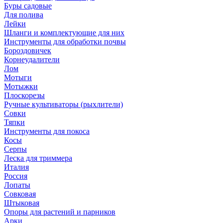
Буры садовые
Для полива
Лейки
Шланги и комплектующие для них
Инструменты для обработки почвы
Бороздовичек
Корнеудалители
Лом
Мотыги
Мотыжки
Плоскорезы
Ручные культиваторы (рыхлители)
Совки
Тяпки
Инструменты для покоса
Косы
Серпы
Леска для триммера
Италия
Россия
Лопаты
Совковая
Штыковая
Опоры для растений и парников
Арки