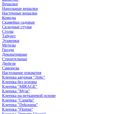
Вешалки
Напольные вешалки
Настенные вешалки
Комоды
Скамейки садовые
Складные стулья
Столы
Табурет
Этажерки
Метизы
Гвозди
Декоративные
Строительные
Дюбеля
Саморезы
Настольные покрытия
Клеенка ажурная "Лейс"
Клеенка без основы
Клеенка "MIRAGE"
Клеенка "Муза"
Клеенка на нетканевой основе
Клеенка "Camelia"
Клеенка "Dekorama"
Клеенка "Florista"
Клеенка "Imperio Classic"