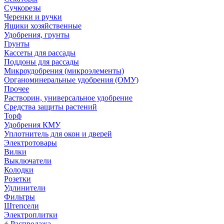
Сучкорезы
Черенки и ручки
Ящики хозяйственные
Удобрения, грунты
Грунты
Кассеты для рассады
Поддоны для рассады
Микроудобрения (микроэлементы)
Органоминеральные удобрения (ОМУ)
Прочее
Растворин, универсальное удобрение
Средства защиты растений
Торф
Удобрения КМУ
Уплотнитель для окон и дверей
Электротовары
Вилки
Выключатели
Колодки
Розетки
Удлинители
Фильтры
Штепсели
Электроплитки
Распродажа