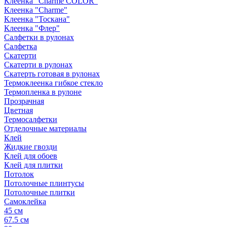
Клеенка "Сharme COLOR"
Клеенка "Сharme"
Клеенка "Тоскана"
Клеенка "Флер"
Салфетки в рулонах
Салфетка
Скатерти
Скатерти в рулонах
Скатерть готовая в рулонах
Термоклеенка гибкое стекло
Термопленка в рулоне
Прозрачная
Цветная
Термосалфетки
Отделочные материалы
Клей
Жидкие гвозди
Клей для обоев
Клей для плитки
Потолок
Потолочные плинтусы
Потолочные плитки
Самоклейка
45 см
67.5 см