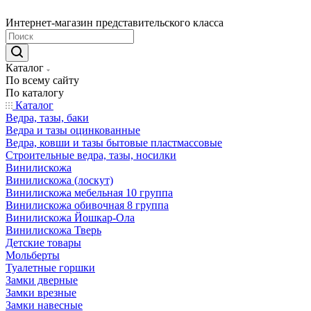
Интернет-магазин представительского класса
Каталог
По всему сайту
По каталогу
Каталог
Ведра, тазы, баки
Ведра и тазы оцинкованные
Ведра, ковши и тазы бытовые пластмассовые
Строительные ведра, тазы, носилки
Винилискожа
Винилискожа (лоскут)
Винилискожа мебельная 10 группа
Винилискожа обивочная 8 группа
Винилискожа Йошкар-Ола
Винилискожа Тверь
Детские товары
Мольберты
Туалетные горшки
Замки дверные
Замки врезные
Замки навесные