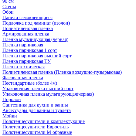
90 см
Стены
Обои
Панели самоклеющиеся
Подложка под ламинат (изолон)
Полиэтиленовая пленка
Армированная пленка
Пленка мульчирующая (черная)
Пленка парниковая
Пленка парниковая 1 сорт
Пленка парниковая высший сорт
Пленка парниковая ТУ
Пленка техническая
Полиэтиленовая пленка (Пленка воздушно-пузырьковая)
Фасованная пленка
Нестандартные (более 4м)
Упаковочная пленка высший сорт
Упаковочная пленка мультирующая(черная)
Поролон
Сантехника для кухни и ванны
Аксессуары для ванны и туалета
Мойки
Полотенцесушители и комплектующие
Полотенцесушители Евростиль
Полотенцесушители М-образные