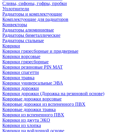
Сливы, сифоны, гофры, пробки
Уплотнители
Радиаторы и комплектующие
Комплектующие для радиаторов
Конвекторы
Радиаторы алюминиевые
Радиаторы биметаллические
Радиаторы стальные
Коврики
Коврики грязесборные и придверные
Коврики ворсовые
Коврики грязесборные
Коврики резиновые PIN MAT
Коврики спагетти
Коврики травка
Коврики универсальные ЭВА
Коврики дорожки
Коврики дорожки (Дорожка на резиновой основе)
Ковровые дорожки ворсовые
Ковровые дорожки из вспененного ПВХ
Ковровые дорожки травка
Коврики из вспененного ПВХ
Коврики из джута ЭКО
Коврики из хлопка
Коврики на войлочной основе