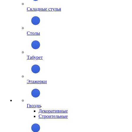
Складные стулья
Столы
Табурет
Этажерки
Гвозди
Декоративные
Строительные